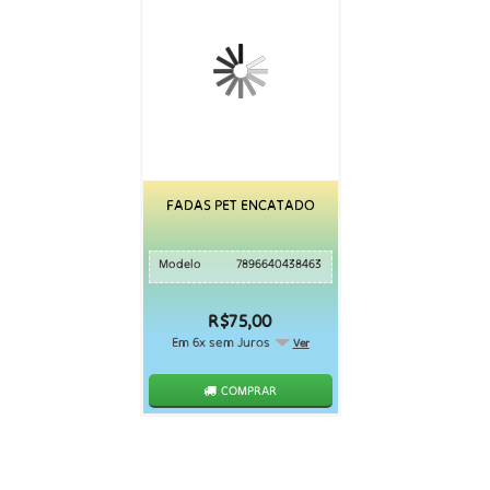
FADAS PET ENCATADO
Modelo
7896640438463
R$75,00
Em 6x sem Juros
Ver
COMPRAR