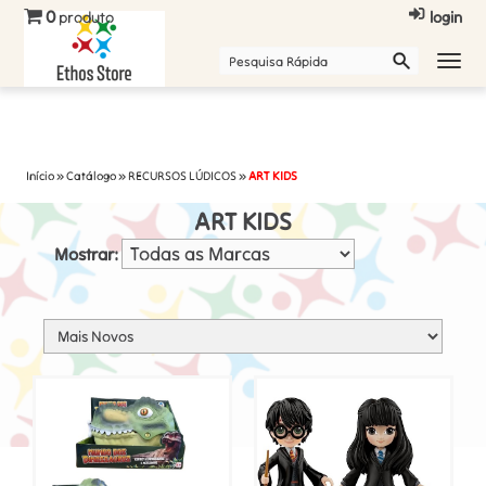
0
produto
login
Início
»
Catálogo
»
RECURSOS LÚDICOS
»
ART KIDS
ART KIDS
Mostrar: