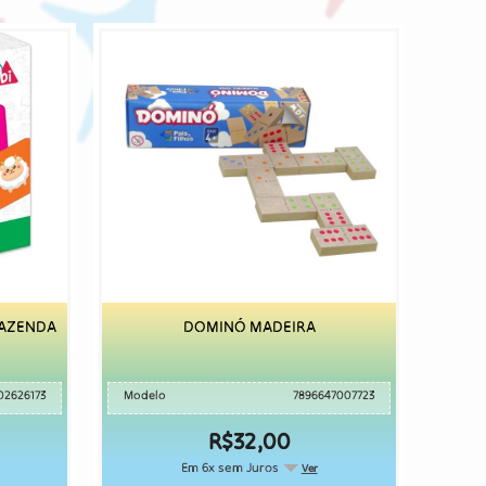
FAZENDA
DOMINÓ MADEIRA
02626173
Modelo
7896647007723
R$32,00
Em 6x sem Juros
Ver