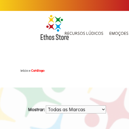
RECURSOS LÚDICOS
EMOÇOES 
Início
»
Catálogo
Mostrar: