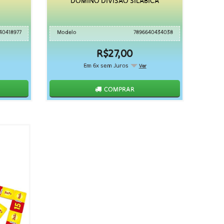
DOMINÓ DIVISÃO SILÁBICA
40418977
Modelo
7896640434038
R$27,00
Em 6x sem Juros
Ver
COMPRAR