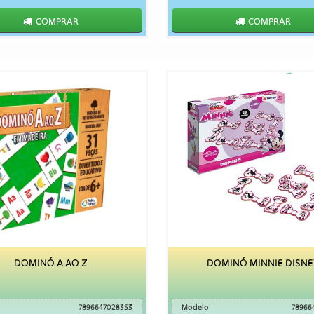
COMPRAR
COMPRAR
DOMINÓ A AO Z
DOMINÓ MINNIE DISNE
7896647028353
Modelo
78966