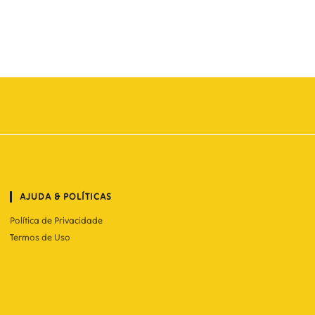
AJUDA & POLÍTICAS
Política de Privacidade
Termos de Uso