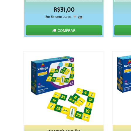
R$31,00
Em 6x sem Juros
Ver
COMPRAR