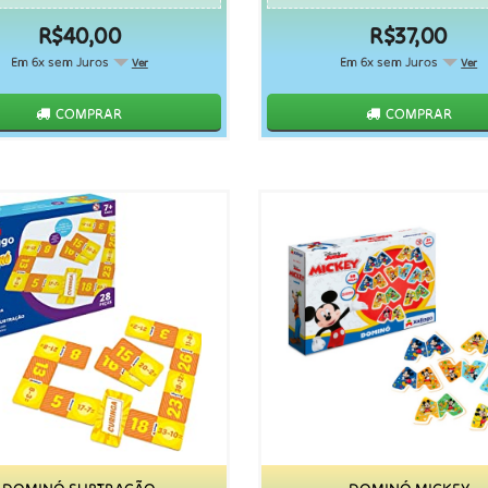
R$40,00
R$37,00
Em 6x sem Juros
Em 6x sem Juros
Ver
Ver
COMPRAR
COMPRAR