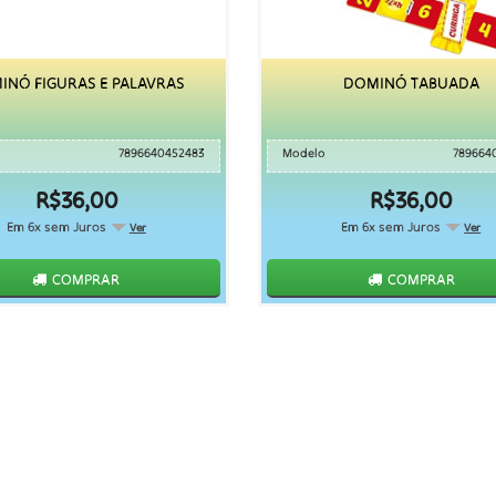
INÓ FIGURAS E PALAVRAS
DOMINÓ TABUADA
7896640452483
Modelo
789664
R$36,00
R$36,00
Em 6x sem Juros
Em 6x sem Juros
Ver
Ver
COMPRAR
COMPRAR