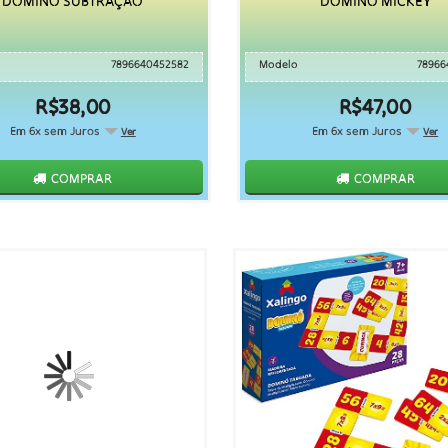
DOMINÓ SUBTRAÇÃO
DOMINÓ MICKEY
7896640452582
Modelo
78966
R$38,00
R$47,00
Em 6x sem Juros
Em 6x sem Juros
Ver
Ver
COMPRAR
COMPRAR