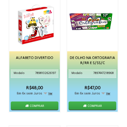
ALFABETO DIVERTIDO
DE OLHO NA ORTOGRAFIA
R/RR E S/SS/C
Modelo
7898102626197
Modelo
7897447218968
R$48,00
R$47,00
Em 6x sem Juros
Em 6x sem Juros
Ver
Ver
COMPRAR
COMPRAR