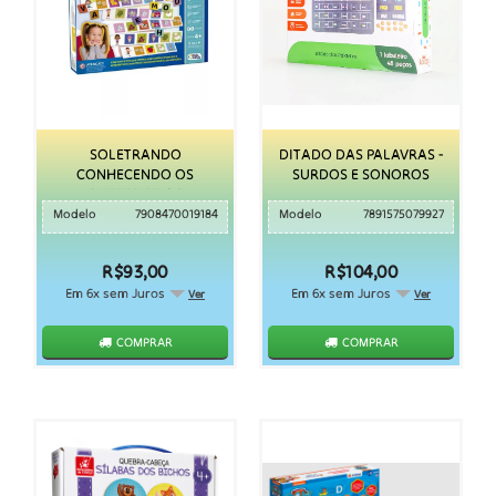
SOLETRANDO
DITADO DAS PALAVRAS -
CONHECENDO OS
SURDOS E SONOROS
SENTIMENTOS
Modelo
7908470019184
Modelo
7891575079927
R$93,00
R$104,00
Em 6x sem Juros
Em 6x sem Juros
Ver
Ver
COMPRAR
COMPRAR