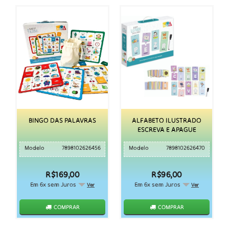
BINGO DAS PALAVRAS
ALFABETO ILUSTRADO
ESCREVA E APAGUE
Modelo
7898102626456
Modelo
7898102626470
R$169,00
R$96,00
Em 6x sem Juros
Em 6x sem Juros
Ver
Ver
COMPRAR
COMPRAR