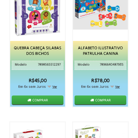
QUEBRA CABEÇA SILABAS
ALFABETO ILUSTRATIVO
DOS BICHOS
PATRULHA CANINA
Modelo
7898565512297
Modelo
7896640487935
R$45,00
R$78,00
Em 6x sem Juros
Em 6x sem Juros
Ver
Ver
COMPRAR
COMPRAR