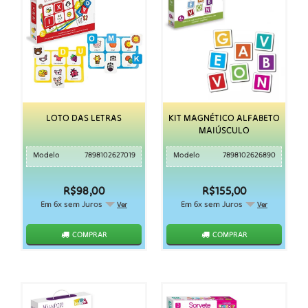
LOTO DAS LETRAS
KIT MAGNÉTICO ALFABETO
MAIÚSCULO
Modelo
7898102627019
Modelo
7898102626890
R$98,00
R$155,00
Em 6x sem Juros
Em 6x sem Juros
Ver
Ver
COMPRAR
COMPRAR