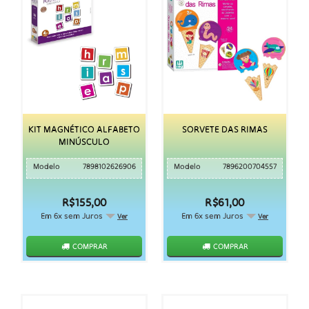
KIT MAGNÉTICO ALFABETO
SORVETE DAS RIMAS
MINÚSCULO
Modelo
7898102626906
Modelo
7896200704557
R$155,00
R$61,00
Em 6x sem Juros
Em 6x sem Juros
Ver
Ver
COMPRAR
COMPRAR